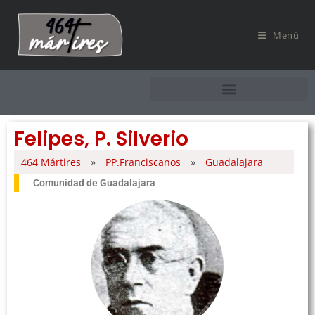
Menú
Felipes, P. Silverio
464 Mártires
»
PP.Franciscanos
»
Guadalajara
Comunidad de Guadalajara