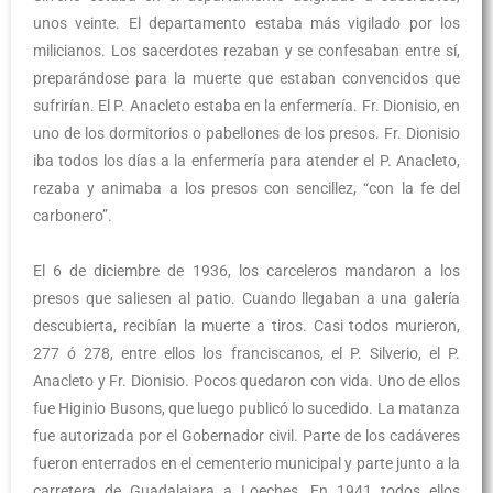
unos veinte. El departamento estaba más vigilado por los
milicianos. Los sacerdotes rezaban y se confesaban entre sí,
preparándose para la muerte que estaban convencidos que
sufrirían. El P. Anacleto estaba en la enfermería. Fr. Dionisio, en
uno de los dormitorios o pabellones de los presos. Fr. Dionisio
iba todos los días a la enfermería para atender el P. Anacleto,
rezaba y animaba a los presos con sencillez, “con la fe del
carbonero”.
El 6 de diciembre de 1936, los carceleros mandaron a los
presos que saliesen al patio. Cuando llegaban a una galería
descubierta, recibían la muerte a tiros. Casi todos murieron,
277 ó 278, entre ellos los franciscanos, el P. Silverio, el P.
Anacleto y Fr. Dionisio. Pocos quedaron con vida. Uno de ellos
fue Higinio Busons, que luego publicó lo sucedido. La matanza
fue autorizada por el Gobernador civil. Parte de los cadáveres
fueron enterrados en el cementerio municipal y parte junto a la
carretera de Guadalajara a Loeches. En 1941 todos ellos