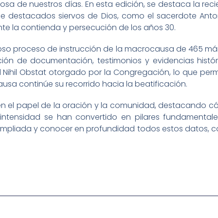
igiosa de nuestros días. En esta edición, se destaca la 
 de destacados siervos de Dios, como el sacerdote Ant
nte la contienda y persecución de los años 30.
guroso proceso de instrucción de la macrocausa de 465 má
ión de documentación, testimonios y evidencias histór
 Nihil Obstat otorgado por la Congregación, lo que perm
sa continúe su recorrido hacia la beatificación.
en el papel de la oración y la comunidad, destacando cóm
 intensidad se han convertido en pilares fundamentales
ampliada y conocer en profundidad todos estos datos, con