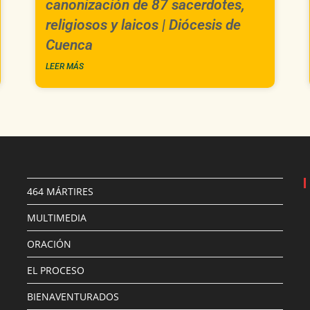
canonización de 87 sacerdotes,
religiosos y laicos | Diócesis de
Cuenca
LEER MÁS
464 MÁRTIRES
MULTIMEDIA
ORACIÓN
EL PROCESO
BIENAVENTURADOS