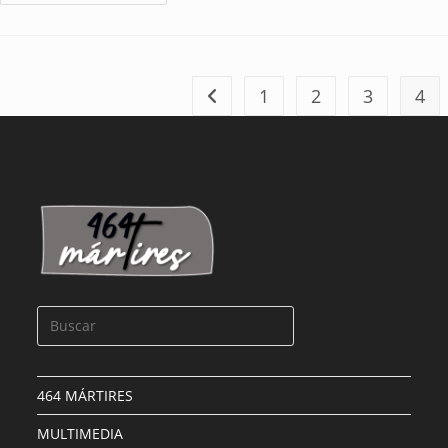
1
2
3
4
464 MÁRTIRES
MULTIMEDIA