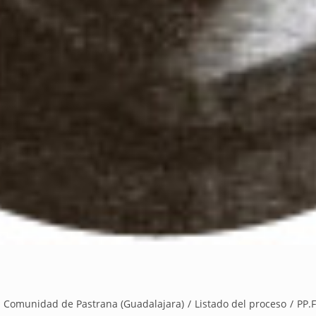
Comunidad de Pastrana (Guadalajara)
/
Listado del proceso
/
PP.