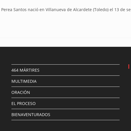
 Perea Santos nació en Villanueva de Alcardete (Toledo) el 13 de
464 MÁRTIRES
MULTIMEDIA
ORACIÓN
EL PROCESO
BIENAVENTURADOS