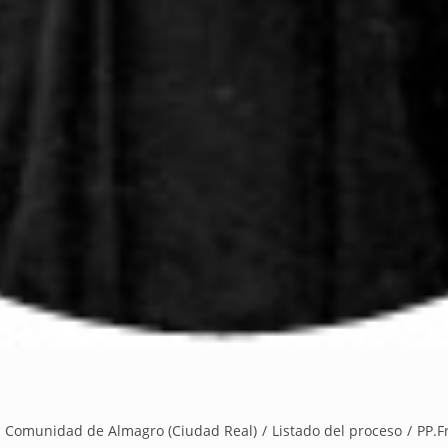
Comunidad de Almagro (Ciudad Real)
/
Listado del proceso
/
PP.F