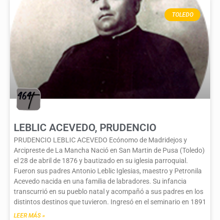
TOLEDO
LEBLIC ACEVEDO, PRUDENCIO
PRUDENCIO LEBLIC ACEVEDO Ecónomo de Madridejos y
Arcipreste de La Mancha Nació en San Martin de Pusa (Toledo)
el 28 de abril de 1876 y bautizado en su iglesia parroquial.
Fueron sus padres Antonio Leblic Iglesias, maestro y Petronila
Acevedo nacida en una familia de labradores. Su infancia
transcurrió en su pueblo natal y acompañó a sus padres en los
distintos destinos que tuvieron. Ingresó en el seminario en 1891
LEER MÁS »