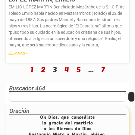
EMILIO LÓPEZ MARTÍN Beneficiado Mozárabe de la S.I.C.P. de
Toledo Emilio había nacido en Mazarambroz (Toledo) el 22 de
mayo de 1887. Sus padres Manuel y Raimunda tendrán tres
hijos y tres hijas. La necrológica de “El Castellano” afirma que
“puso todo su cuidado en la educación cristiana de sus hijos,
ofreciendo a la Iglesia un sacerdote y una religiosa”: Emilio, el
mayor, que será sacerdote diocesano y la cuarta,
LEER MÁS »
1
2
3
4
5
…
7
Buscador 464
Oración
Oh Dios, que concediste
la gracia del martirio
a los Siervos de Dios
Eustaquio Nieto y Martín, obispo,